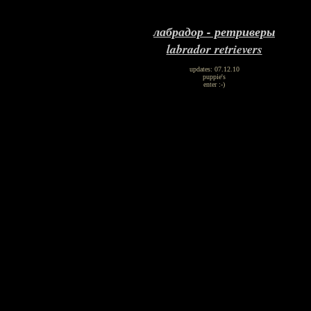
лабрадор - ретриверы
labrador retrievers
updates: 07.12.10
puppie's
enter :-)